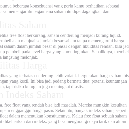
 punya beberapa konsekuensi yang perlu kamu perhatikan sebagai
ga bisa memengaruhi bagaimana saham itu diperdagangkan dan
itas Saham
Ketika
free float
berkurang, saham cenderung menjadi kurang liquid.
 membeli atau menjual sejumlah besar saham tanpa memengaruhi harga
 saham dalam jumlah besar di pasar dengan likuiditas rendah, bisa jad
kup pembeli pada level harga yang kamu inginkan. Sebaliknya, membel
ga langsung melonjak.
ilitas Harga
itas yang terbatas cenderung lebih volatil. Pergerakan harga saham bis
gan yang kecil. Ini bisa jadi pedang bermata dua: potensi keuntungan
n, tapi risiko kerugian juga meningkat drastis.
an Indeks Saham
na,
free float
yang rendah bisa jadi masalah. Mereka mungkin kesulitan
npa mengganggu harga pasar. Selain itu, banyak indeks saham, seperti
float
dalam menentukan konstituennya. Kalau
free float
sebuah saham
t dikeluarkan dari indeks, yang bisa mengurangi daya tarik dan aliran