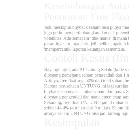
Keseimbangan Anta
Penurunan Free Floa
Jadi, meskipun buyback saham bisa punya man
juga perlu mempertimbangkan dampak potensi
volatilitas. Ada semacam ‘titik manis’ di man
pasar. Investor juga perlu jeli melihat, apak
'mempercantik' laporan keuangan sementara.
Contoh Kasus (Ilu
Bayangin gini, ada PT Untung Selalu (kode sa
dipegang pemegang saham pengendali dan 1 mi
Artinya,
free float
-nya 50% dari total saham ber
Karena perusahaan UNTUNG ini lagi surplus
buyback sebanyak 1 miliar saham dari pasar. S
dipegang pengendali dan manajemen tetap sam
Sekarang,
free float
UNTUNG jadi 4 miliar saham
sekitar 44.4% (4 miliar dari 9 miliar). Kamu bi
artinya saham UNTUNG bisa jadi kurang liquid
Kesimpulan