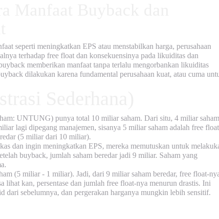
ra Manfaat Buyback dan
t
faat seperti meningkatkan EPS atau menstabilkan harga, perusahaan
alnya terhadap
free float
dan konsekuensinya pada likuiditas dan
a buyback memberikan manfaat tanpa terlalu mengorbankan likuiditas
ah buyback dilakukan karena fundamental perusahaan kuat, atau cuma unt
strasi Sederhana)
ham: UNTUNG) punya total 10 miliar saham. Dari situ, 4 miliar saha
liar lagi dipegang manajemen, sisanya 5 miliar saham adalah
free float
edar (5 miliar dari 10 miliar).
 kas dan ingin meningkatkan EPS, mereka memutuskan untuk melakuk
etelah buyback, jumlah saham beredar jadi 9 miliar. Saham yang
a.
 (5 miliar - 1 miliar). Jadi, dari 9 miliar saham beredar,
free float
-ny
sa lihat kan, persentase dan jumlah free float-nya menurun drastis. Ini
 dari sebelumnya, dan pergerakan harganya mungkin lebih sensitif.