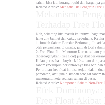
saham bisa jadi kurang liquid dan harganya g
Related Article:
Menganalisis Pengaruh Free F
Mekanisme Penga
Terhadap Free Flo
Nah, sekarang kita masuk ke intinya: bagai
langsung banget dan cukup sederhana. Ketika
1.
Jumlah Saham Beredar Berkurang:
Ini adala
oleh perusahaan. Otomatis, jumlah total saham y
2.
Free Float Ikut Menurun:
Karena saham yang 
diperdagangkan (
free float
) juga ikut berkura
Kalau perusahaan buyback 10 saham dari pasar,
saham (meskipun persentasenya bisa berubah t
Penurunan
free float
ini bisa terjadi dalam dua
peredaran, atau jika disimpan sebagai saham tr
mengurangi ketersediaan saham di pasar.
Related Article:
Komponen Saham Non-Free Fl
Efek Dominonya:
Free Float Akibat