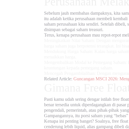
Perusahaan Mela
Sebelum jauh membahas dampaknya, kita samak
itu adalah ketika perusahaan membeli kembali sa
saham perusahaan kita sendiri. Setelah dibeli,
disimpan sebagai saham treasuri.
Terus, kenapa perusahaan mau repot-repot mel
Meningkatkan Nilai Saham:
Dengan mengurangi
harga saham juga berpotensi terangkat. Ini bisa j
Mendukung Harga Saham:
Kalau harga saham 
menaikkan harga.
Mengembalikan Modal ke Pemegang Saham:
B
keuntungan kepada pemegang saham.
Mencegah Pengambilalihan:
Dengan mengurangi 
Related Article:
Guncangan MSCI 2026: Menga
Gimana Free Floa
Pasti kamu udah sering dengar istilah
free float
benar tersedia untuk diperdagangkan di pasar
pengendali, pemerintah, atau pihak-pihak yang
Gampangannya, itu porsi saham yang “bebas” b
Kenapa ini penting banget? Soalnya,
free float
cenderung lebih liquid, alias gampang dibeli da