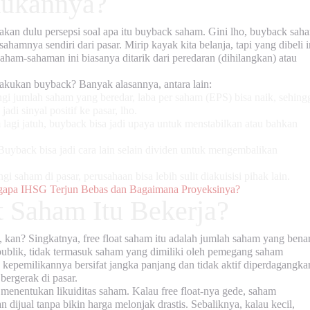
kukannya?
an dulu persepsi soal apa itu buyback saham. Gini lho,
buyback sah
hamnya sendiri dari pasar. Mirip kayak kita belanja, tapi yang dibeli i
 saham-sahaman ini biasanya ditarik dari peredaran (dihilangkan) atau
akukan buyback? Banyak alasannya, antara lain:
 jumlah saham yang beredar, laba per saham (EPS) bisa naik, sehing
adi sinyal positif ke pasar, lho.
lagi jatuh, buyback bisa jadi upaya untuk menstabilkan atau bahkan
uyback bisa jadi cara lain selain dividen untuk mengembalikan
saham di pasar, perusahaan bisa lebih sulit diakuisisi pihak lain.
pa IHSG Terjun Bebas dan Bagaimana Proyeksinya?
t Saham Itu Bekerja?
, kan? Singkatnya,
free float saham
itu adalah jumlah saham yang bena
 publik, tidak termasuk saham yang dimiliki oleh pemegang saham
 kepemilikannya bersifat jangka panjang dan tidak aktif diperdagangka
ergerak di pasar.
menentukan
likuiditas saham
. Kalau
free float
-nya gede, saham
n dijual tanpa bikin harga melonjak drastis. Sebaliknya, kalau kecil,