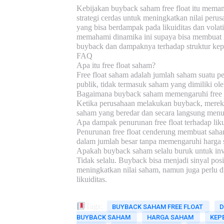
Kebijakan
buyback saham free float
itu memang
strategi cerdas untuk meningkatkan nilai perus
yang bisa berdampak pada likuiditas dan volati
memahami dinamika ini supaya bisa membuat kep
buyback dan dampaknya terhadap struktur kep
FAQ
Apa itu free float saham?
Free float saham adalah jumlah saham suatu pe
publik, tidak termasuk saham yang dimiliki ole
Bagaimana buyback saham memengaruhi free f
Ketika perusahaan melakukan buyback, mereka
saham yang beredar dan secara langsung menuru
Apa dampak penurunan free float terhadap lik
Penurunan free float cenderung membuat saham 
dalam jumlah besar tanpa memengaruhi harga s
Apakah buyback saham selalu buruk untuk inv
Tidak selalu. Buyback bisa menjadi sinyal posi
meningkatkan nilai saham, namun juga perlu d
likuiditas.
Tags:
BUYBACK SAHAM FREE FLOAT
D
BUYBACK SAHAM
HARGA SAHAM
KEP