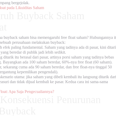
ampang bergejolak.
loat pada Likuiditas Saham
ruh Buyback Saham
at
mana buyback saham bisa memengaruhi
free float saham
? Hubungannya i
 sebuah perusahaan melakukan buyback:
h efek paling fundamental. Saham yang tadinya ada di pasar, kini ditari
ang beredar di publik jadi lebih sedikit.
ditarik itu berasal dari pasar, artinya porsi saham yang tadinya bebas
ng. Bayangkan ada 100 saham beredar, 60%-nya free float (60 saham).
 sekarang cuma ada 90 saham beredar, dan free float-nya tinggal 50
ergantung kepemilikan pengendali).
 skenario utama: jika saham yang dibeli kembali itu langsung ditarik dar
easuri dan tidak dijual kembali ke pasar. Kedua cara ini sama-sama
oat: Apa Saja Pengecualiannya?
 Konsekuensi Penurunan
 Buyback