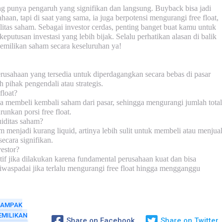
 punya pengaruh yang signifikan dan langsung. Buyback bisa jadi
ahaan, tapi di saat yang sama, ia juga berpotensi mengurangi
free float
,
litas saham. Sebagai investor cerdas, penting banget buat kamu untuk
utusan investasi yang lebih bijak. Selalu perhatikan alasan di balik
emilikan saham secara keseluruhan ya!
rusahaan yang tersedia untuk diperdagangkan secara bebas di pasar
h pihak pengendali atau strategis.
loat?
 membeli kembali saham dari pasar, sehingga mengurangi jumlah total
nkan porsi free float.
uiditas saham?
menjadi kurang liquid, artinya lebih sulit untuk membeli atau menjua
ecara signifikan.
estor?
tif jika dilakukan karena fundamental perusahaan kuat dan bisa
iwaspadai jika terlalu mengurangi free float hingga mengganggu
AMPAK
EMILIKAN
Share on Facebook
Share on Twitter