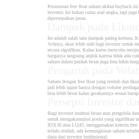
Penurunan
free float saham
akibat buyback ini
investor. Ini bukan cuma soal angka, tapi ju
dipersepsikan pasar.
Dampak pada Likuid
Ini adalah salah satu dampak paling kentara. 
Artinya, akan lebih sulit bagi investor untuk
secara signifikan. Kalau kamu mencoba menjual
harganya langsung anjlok karena tidak ada cu
saham dalam jumlah besar juga bisa bikin har
Pengaruh pada Volat
Saham dengan
free float
yang rendah dan likuid
jadi lebih tajam hanya dengan volume perdagan
bisa lebih besar kalau gerakannya sesuai harapa
Persepsi Investor d
Bagi investor institusi besar atau pengelola da
untuk mengakumulasi posisi yang signifikan ta
IDX30 atau LQ45, menggunakan kriteria
free 
terlalu rendah, ada kemungkinan saham tersebu
dana dari investor institusional.