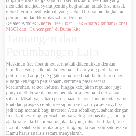
tanpa merusak harga saham itu sendiri. Jadi, free float yang
memadai menjadi syarat penting bagi saham untuk bisa masuk
radar investor institusional, yang pada akhirnya meningkatkan
permintaan dan likuiditas saham tersebut.
Related Article:
Dilema Free Float 15%: Antara Standar Global
MSCI dan “Guncangan” di Bursa Kita
Tantangan dan
Pertimbangan Lain
Meskipun free float tinggi seringkali diidentikkan dengan
likuiditas yang baik, ada beberapa hal lain yang perlu kamu
pertimbangkan juga. Nggak cuma free float, faktor lain seperti
kinerja keuangan perusahaan, sentimen pasar secara
keseluruhan, sektor industri, hingga kebijakan regulator juga
punya andil besar dalam menentukan seberapa likuid sebuah
saham. Misalnya, saham perusahaan dengan fundamental yang
kuat dan prospek cerah, meskipun free float-nya sedang, bisa
jadi tetap menarik bagi investor. Atau sebaliknya, saham dengan
free float besar tapi perusahaannya sering bermasalah, ya tetep
aja kurang likuid karena nggak ada yang minat beli. Jadi, free
float itu salah satu indikator penting, tapi bukan satu-satunya ya.
Kamu harus analisis secara menyeluruh.