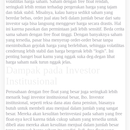
volatilitas harga saham. Saham dengan free float rendah,
seringkali lebih rentan terhadap pergerakan harga yang tajam
dan tidak stabil. Misalnya, kalau hanya sedikit saham yang
beredar bebas, order jual atau beli dalam jumlah besar dari satu
investor saja bisa langsung menggeser harga secara drastis. Hal
ini karena pasokan dan permintaan jadi lebih sensitif. Beda cerita
sama saham dengan free float tinggi. Dengan banyaknya saham
yang tersedia, pasar bisa menyerap order-order besar tanpa
menimbulkan gejolak harga yang berlebihan, sehingga volatilitas
cenderung lebih stabil dan harga bergerak lebih “logis”. Ini
penting banget buat kamu yang nggak suka deg-degan lihat
harga saham naik turun nggak jelas.
Dampak pada Investor
Institusional
Perusahaan dengan free float yang besar juga seringkali lebih
menarik bagi investor institusional besar, lho. Investor
institusional, seperti reksa dana atau dana pensiun, biasanya
butuh untuk membeli atau menjual dalam jumlah yang sangat
besar. Mereka akan kesulitan berinvestasi pada saham yang free
float-nya kecil karena tidak cukup saham yang tersedia untuk
dibeli atau mereka akan kesulitan menjual dalam jumlah besar