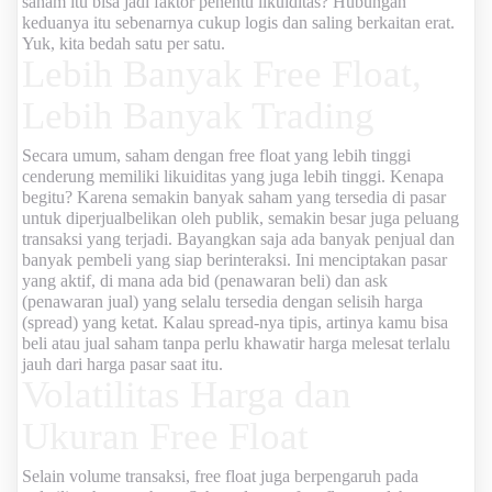
saham
itu bisa jadi faktor penentu likuiditas? Hubungan
keduanya itu sebenarnya cukup logis dan saling berkaitan erat.
Yuk, kita bedah satu per satu.
Lebih Banyak Free Float,
Lebih Banyak Trading
Secara umum, saham dengan free float yang lebih tinggi
cenderung memiliki likuiditas yang juga lebih tinggi. Kenapa
begitu? Karena semakin banyak saham yang tersedia di pasar
untuk diperjualbelikan oleh publik, semakin besar juga peluang
transaksi yang terjadi. Bayangkan saja ada banyak penjual dan
banyak pembeli yang siap berinteraksi. Ini menciptakan pasar
yang aktif, di mana ada bid (penawaran beli) dan ask
(penawaran jual) yang selalu tersedia dengan selisih harga
(spread) yang ketat. Kalau spread-nya tipis, artinya kamu bisa
beli atau jual saham tanpa perlu khawatir harga melesat terlalu
jauh dari harga pasar saat itu.
Volatilitas Harga dan
Ukuran Free Float
Selain volume transaksi, free float juga berpengaruh pada