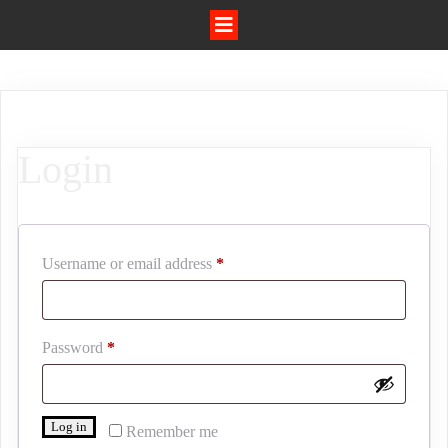
Login
Required
Username or email address
*
Required
Password
*
Log in
Remember me